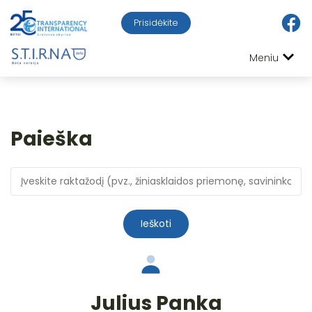
Prisidėkite
Meniu
Paieška
Ieškoti
Julius Panka