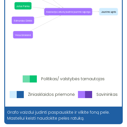
Politikas/ valstybės tarnautojas
Žiniasklaidos priemonė
Savininkas
Grafo vaizdui judinti paspauskite ir vilkite foną pele.
Masteliui keisti naudokite pelės ratuką.