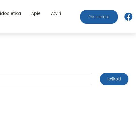
aidos etika
Apie
Atviri
Prisidėkite
Ieškoti