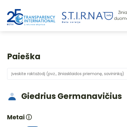
Žini
duom
Paieška
Giedrius Germanavičius
Metai
ⓘ