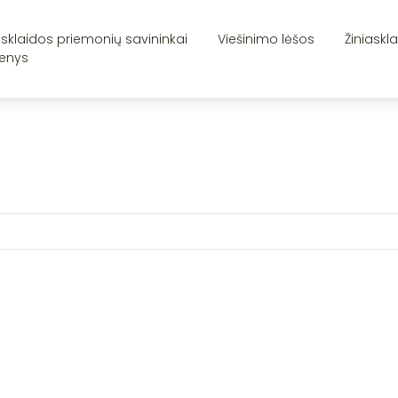
asklaidos priemonių savininkai
Viešinimo lėšos
Žiniaskl
enys