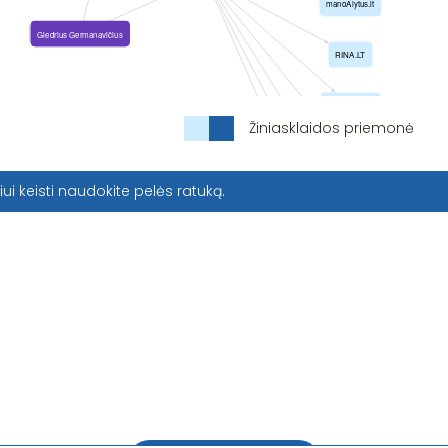
Žiniasklaidos priemonė
iui keisti naudokite pelės ratuką.