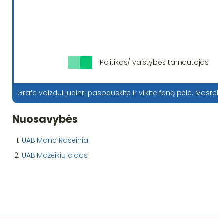
Politikas/ valstybės tarnautojas
Grafo vaizdui judinti paspauskite ir vilkite foną pele. Mastel
Nuosavybės
1.
UAB Mano Raseiniai
2.
UAB Mažeikių aidas