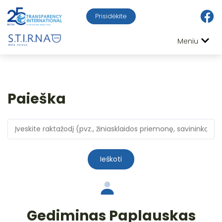
Prisidėkite
Meniu
Paieška
Ieškoti
Gediminas Paplauskas