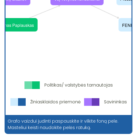
Politikas/ valstybės tarnautojas
Žiniasklaidos priemonė
Savininkas
Grafo vaizdui judinti paspauskite ir vilkite foną pele.
Masteliui keisti naudokite pelės ratuką.