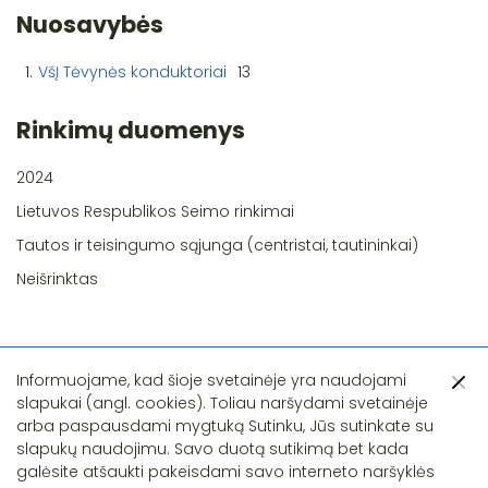
Nuosavybės
1.
VšĮ Tėvynės konduktoriai
13
Rinkimų duomenys
2024
Lietuvos Respublikos Seimo rinkimai
Tautos ir teisingumo sąjunga (centristai, tautininkai)
Neišrinktas
Informuojame, kad šioje svetainėje yra naudojami
slapukai (angl. cookies). Toliau naršydami svetainėje
arba paspausdami mygtuką Sutinku, Jūs sutinkate su
slapukų naudojimu. Savo duotą sutikimą bet kada
Pastebėjote klaidą?
galėsite atšaukti pakeisdami savo interneto naršyklės