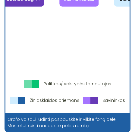
Politikas/ valstybės tarnautojas
Žiniasklaidos priemonė
Savininkas
Grafo vaizdui judinti paspauskite ir vilkite foną pele.
Masteliui keisti naudokite pelės ratuką.