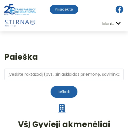
Prisidėkite
Meniu
Paieška
Ieškoti
VšĮ Gyvieji akmenėliai