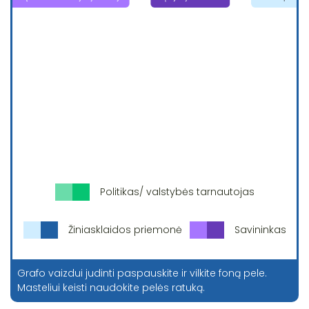
Politikas/ valstybės tarnautojas
Žiniasklaidos priemonė
Savininkas
Grafo vaizdui judinti paspauskite ir vilkite foną pele.
Masteliui keisti naudokite pelės ratuką.