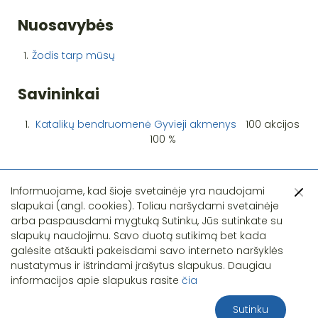
Nuosavybės
1.
Žodis tarp mūsų
Savininkai
1.
Katalikų bendruomenė Gyvieji akmenys
100 akcijos
100 %
Informuojame, kad šioje svetainėje yra naudojami
slapukai (angl. cookies). Toliau naršydami svetainėje
arba paspausdami mygtuką Sutinku, Jūs sutinkate su
slapukų naudojimu. Savo duotą sutikimą bet kada
Pastebėjote klaidą?
galėsite atšaukti pakeisdami savo interneto naršyklės
nustatymus ir ištrindami įrašytus slapukus. Daugiau
informacijos apie slapukus rasite
čia
Sutinku
2026 S.T.I.R.NA