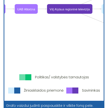
Politikas/ valstybės tarnautojas
Žiniasklaidos priemonė
Savininkas
Grafo vaizdui judinti paspauskite ir vilkite foną pele.