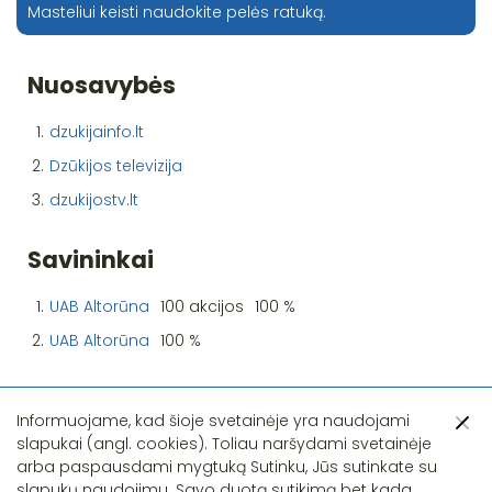
Masteliui keisti naudokite pelės ratuką.
Nuosavybės
1.
dzukijainfo.lt
2.
Dzūkijos televizija
3.
dzukijostv.lt
Savininkai
1.
UAB Altorūna
100 akcijos
100 %
2.
UAB Altorūna
100 %
Informuojame, kad šioje svetainėje yra naudojami
slapukai (angl. cookies). Toliau naršydami svetainėje
arba paspausdami mygtuką Sutinku, Jūs sutinkate su
slapukų naudojimu. Savo duotą sutikimą bet kada