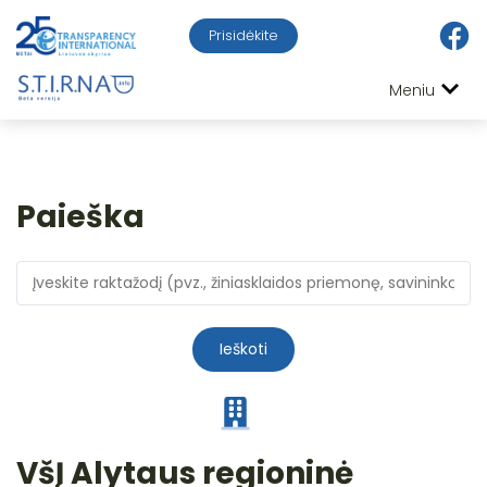
Prisidėkite
Meniu
Paieška
Ieškoti
VšĮ Alytaus regioninė