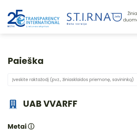
Žini
duom
Paieška
UAB VVARFF
Metai
ⓘ