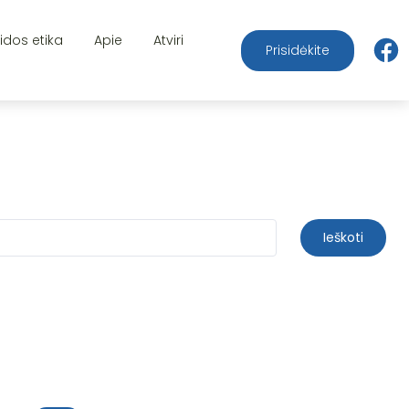
aidos etika
Apie
Atviri
Prisidėkite
Ieškoti