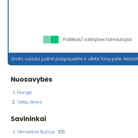
Politikas/ valstybės tarnautojas
Grafo vaizdui judinti paspauskite ir vilkite foną pele. Mastel
Nuosavybės
1.
Plungė
2.
Telšių žinios
Savininkai
1.
Vilmantas Bučius
100