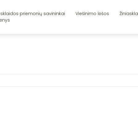
asklaidos priemonių savininkai
Viešinimo lėšos
Žiniaskl
enys