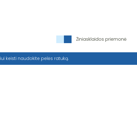
Žiniasklaidos priemonė
iui keisti naudokite pelės ratuką.