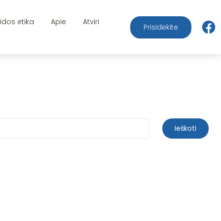
aidos etika
Apie
Atviri
Prisidėkite
Ieškoti