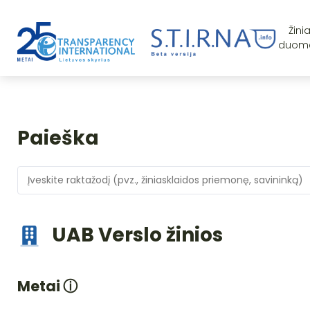
Žini
duom
Paieška
UAB Verslo žinios
Metai
ⓘ