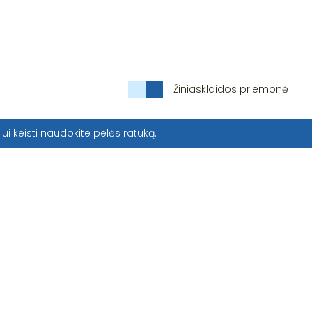
Žiniasklaidos priemonė
iui keisti naudokite pelės ratuką.