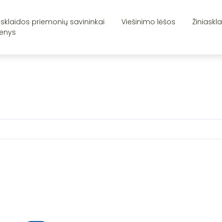
asklaidos priemonių savininkai
Viešinimo lėšos
Žiniaskl
enys