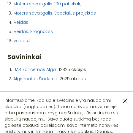
12.
Moters savaitgalis. 100 patiekalų
13.
Moters savaitgalis. Specialus projektas
14.
Veidas
15.
Veidas. Prognozės
16.
veidas.lt
Savininkai
1.
UAB koncernas Alga
12825 akcijos
2.
Algimantas Šindeikis
2625 akcijos
Informuojame, kad šioje svetainėje yra naudojami
slapukai (angl. cookies). Toliau naršydami svetainėje
arba paspausdami mygtuką Sutinku, Jūs sutinkate su
slapukų naudojimu. Savo duotą sutikimą bet kada
Pastebėjote klaidą?
galėsite atšaukti pakeisdami savo interneto naršyklės
nustatymus ir ištrindami įrašytus slapukus. Daugiau