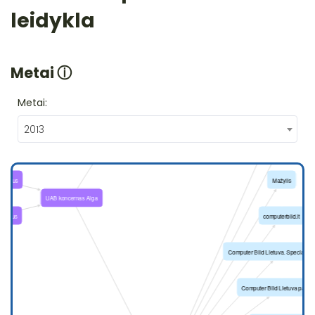
leidykla
Metai
ⓘ
Metai:
2013