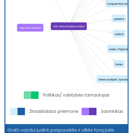
Politikas/ valstybės tarnautojas
Žiniasklaidos priemonė
Savininkas
Grafo vaizdui judinti paspauskite ir vilkite foną pele.