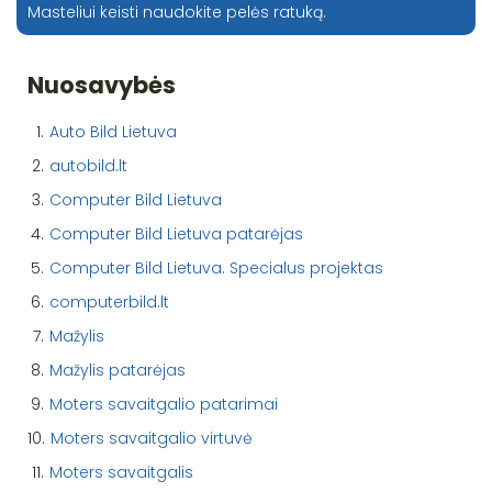
Masteliui keisti naudokite pelės ratuką.
Nuosavybės
1.
Auto Bild Lietuva
2.
autobild.lt
3.
Computer Bild Lietuva
4.
Computer Bild Lietuva patarėjas
5.
Computer Bild Lietuva. Specialus projektas
6.
computerbild.lt
7.
Mažylis
8.
Mažylis patarėjas
9.
Moters savaitgalio patarimai
10.
Moters savaitgalio virtuvė
11.
Moters savaitgalis