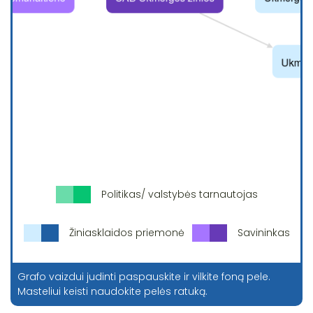
Politikas/ valstybės tarnautojas
Žiniasklaidos priemonė
Savininkas
Grafo vaizdui judinti paspauskite ir vilkite foną pele.
Masteliui keisti naudokite pelės ratuką.