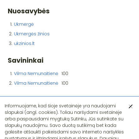
Nuosavybės
1.
Ukmergė
2.
Ukmergės žinios
3.
ukzinios.lt
Savininkai
1.
Vilma Nemunaitienė
100
2.
Vilma Nemunaitienė
100
Informuojame, kad šioje svetainėje yra naudojami
slapukai (angl. cookies). Toliau naršydami svetainėje
arba paspausdami mygtuką Sutinku, Jūs sutinkate su
slapukų naudojimu. Savo duotą sutikimą bet kada
Pastebėjote klaidą?
galėsite atšaukti pakeisdami savo interneto naršyklės
nustatymus ir ištrindami įrašytus slapukus. Daugiau