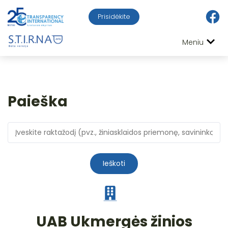
Prisidėkite
Meniu
Paieška
Ieškoti
UAB Ukmergės žinios