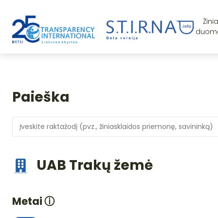
Žini
duom
Paieška
UAB Trakų žemė
Metai
ⓘ