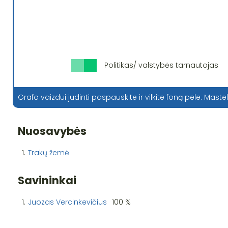
Politikas/ valstybės tarnautojas
Grafo vaizdui judinti paspauskite ir vilkite foną pele. Mastel
Nuosavybės
1.
Trakų žemė
Savininkai
1.
Juozas Vercinkevičius
100 %