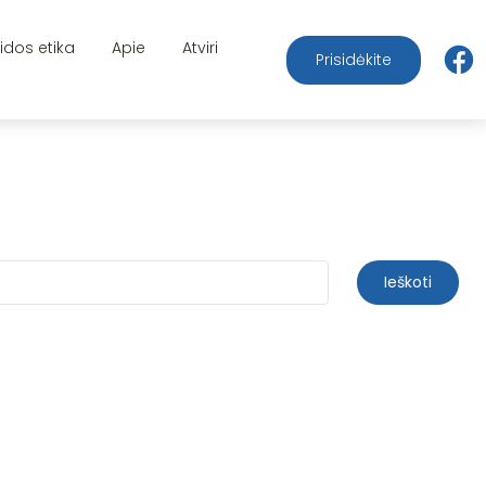
aidos etika
Apie
Atviri
Prisidėkite
Ieškoti