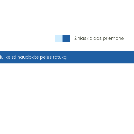
Žiniasklaidos priemonė
iui keisti naudokite pelės ratuką.