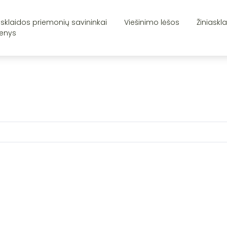
asklaidos priemonių savininkai
Viešinimo lėšos
Žiniaskl
enys