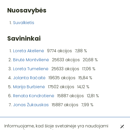
Nuosavybės
1.
Suvalkietis
Savininkai
1.
Loreta Akelienė
9774 akcijos
7,88 %
2.
Birutė Montvilienė
25633 akcijos
20,68 %
3.
Loreta Tumelienė
25633 akcijos
17,06 %
4.
Jolanta Račaitė
19635 akcijos
15,84 %
5.
Marija Burbienė
17502 akcijos
14,12 %
6.
Renata Kondrotienė
15887 akcijos
12,81 %
7.
Jonas Žukauskas
15887 akcijos
7,99 %
Informuojame, kad šioje svetainėje yra naudojami