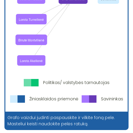
Politikas/ valstybės tarnautojas
Žiniasklaidos priemonė
Savininkas
Grafo vaizdui judinti paspauskite ir vilkite foną pele.
Masteliui keisti naudokite pelės ratuką.