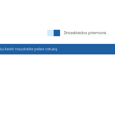
Žiniasklaidos priemonė
iui keisti naudokite pelės ratuką.