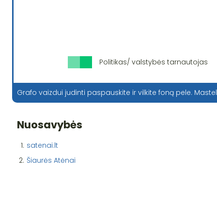
Politikas/ valstybės tarnautojas
Grafo vaizdui judinti paspauskite ir vilkite foną pele. Mastel
Nuosavybės
1.
satenai.lt
2.
Šiaurės Atėnai