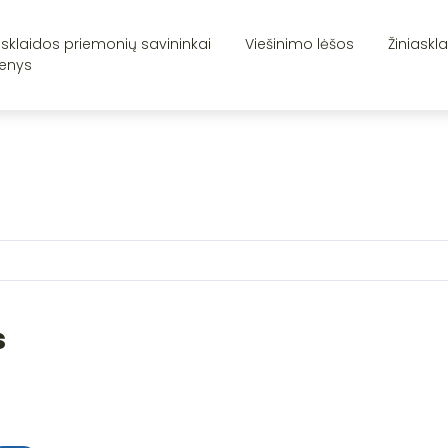
asklaidos priemonių savininkai
Viešinimo lėšos
Žiniaskl
enys
s