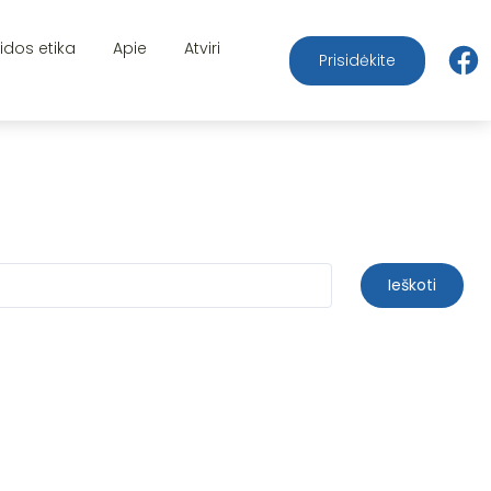
aidos etika
Apie
Atviri
Prisidėkite
Ieškoti