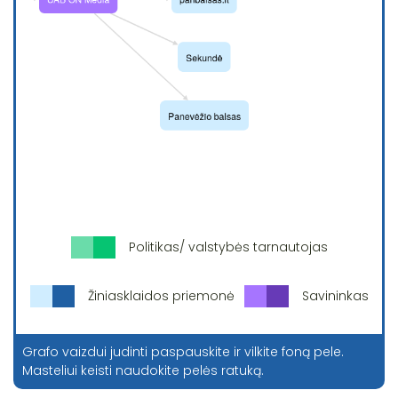
Politikas/ valstybės tarnautojas
Žiniasklaidos priemonė
Savininkas
Grafo vaizdui judinti paspauskite ir vilkite foną pele.
Masteliui keisti naudokite pelės ratuką.