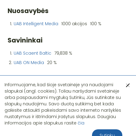
Nuosavybės
1.
UAB Intelligent Media
1000 akcijos
100 %
Savininkai
1.
UAB Scaent Baltic
79,838 %
2.
UAB ON Media
20 %
Informuojame, kad šioje svetainėje yra naudojami
slapukai (angl. cookies). Toliau naršydami svetainėje
arba paspausdami mygtuką Sutinku, Jūs sutinkate su
slapukų naudojimu. Savo duotą sutikimą bet kada
Pastebėjote klaidą?
galėsite atšaukti pakeisdami savo interneto naršyklės
nustatymus ir ištrindami įrašytus slapukus. Daugiau
informacijos apie slapukus rasite
čia
Sutinku