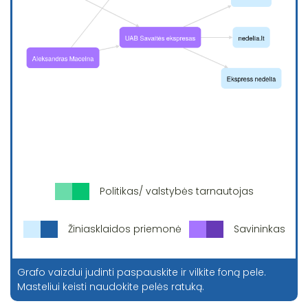
Politikas/ valstybės tarnautojas
Žiniasklaidos priemonė
Savininkas
Grafo vaizdui judinti paspauskite ir vilkite foną pele.
Masteliui keisti naudokite pelės ratuką.