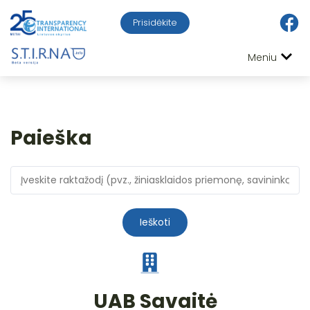
Prisidėkite
Meniu
Paieška
Ieškoti
UAB Savaitė