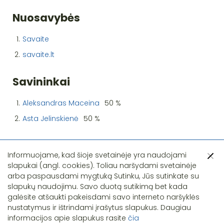
Nuosavybės
1.
Savaite
2.
savaite.lt
Savininkai
1.
Aleksandras Maceina
50 %
2.
Asta Jelinskienė
50 %
Informuojame, kad šioje svetainėje yra naudojami
slapukai (angl. cookies). Toliau naršydami svetainėje
arba paspausdami mygtuką Sutinku, Jūs sutinkate su
slapukų naudojimu. Savo duotą sutikimą bet kada
Pastebėjote klaidą?
galėsite atšaukti pakeisdami savo interneto naršyklės
nustatymus ir ištrindami įrašytus slapukus. Daugiau
informacijos apie slapukus rasite
čia