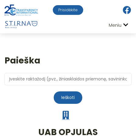
Prisidėkite
Meniu
Paieška
Ieškoti
UAB OPJULAS