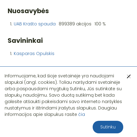
Nuosavybės
1.
UAB Krašto spauda
899389 akcijos
100 %
Savininkai
1.
Kasparas Opulskis
Informuojame, kad šioje svetainėje yra naudojami
slapukai (angl. cookies). Toliau naršydami svetainėje
arba paspausdami mygtuką Sutinku, Jūs sutinkate su
slapukų naudojimu. Savo duotą sutikimą bet kada
Pastebėjote klaidą?
galėsite atšaukti pakeisdami savo interneto naršyklės
nustatymus ir ištrindami įrašytus slapukus. Daugiau
informacijos apie slapukus rasite
čia
Sutinku
2026 S.T.I.R.NA