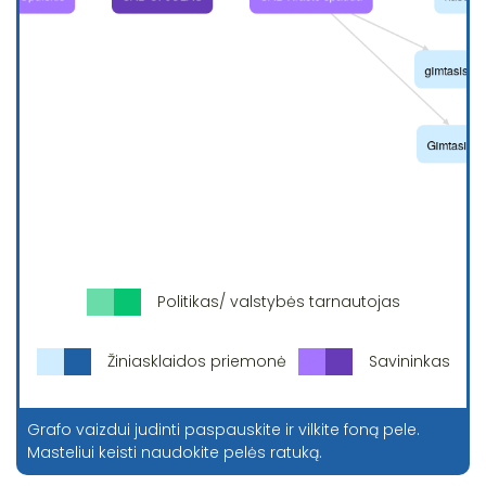
Politikas/ valstybės tarnautojas
Žiniasklaidos priemonė
Savininkas
Grafo vaizdui judinti paspauskite ir vilkite foną pele.
Masteliui keisti naudokite pelės ratuką.