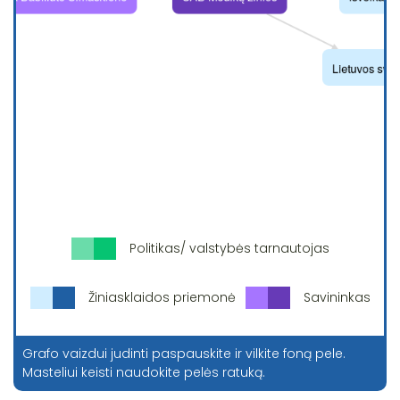
Politikas/ valstybės tarnautojas
Žiniasklaidos priemonė
Savininkas
Grafo vaizdui judinti paspauskite ir vilkite foną pele.
Masteliui keisti naudokite pelės ratuką.