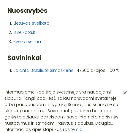
Nuosavybės
1.
Lietuvos sveikata
2.
lsveikata.lt
3.
Sveika šeima
Savininkai
1.
Jolanta Babiliūtė Simaškienė
47500 akcijos
100 %
Informuojame, kad šioje svetainėje yra naudojami
slapukai (angl. cookies). Toliau naršydami svetainėje
arba paspausdami mygtuką Sutinku, Jūs sutinkate su
slapukų naudojimu. Savo duotą sutikimą bet kada
Pastebėjote klaidą?
galėsite atšaukti pakeisdami savo interneto naršyklės
nustatymus ir ištrindami įrašytus slapukus. Daugiau
informacijos apie slapukus rasite
čia