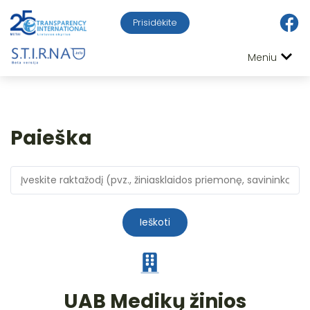
Prisidėkite
Meniu
Paieška
Ieškoti
UAB Medikų žinios