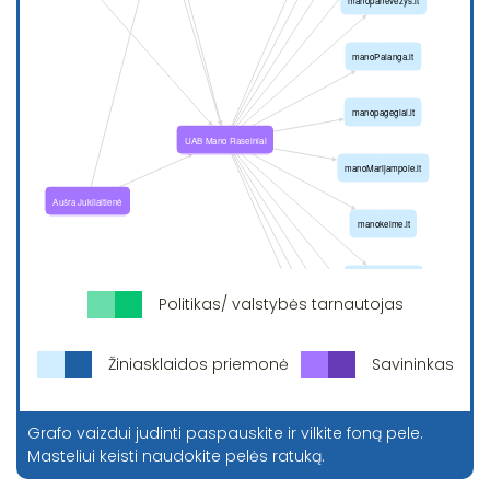
Politikas/ valstybės tarnautojas
Žiniasklaidos priemonė
Savininkas
Grafo vaizdui judinti paspauskite ir vilkite foną pele.
Masteliui keisti naudokite pelės ratuką.