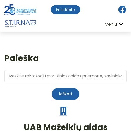
Prisidėkite
Meniu
Paieška
Ieškoti
UAB Mažeikių aidas