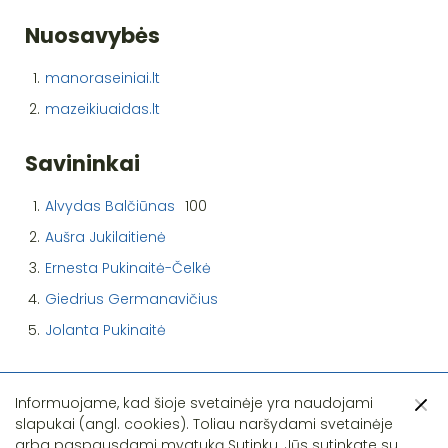
Nuosavybės
1.
manoraseiniai.lt
2.
mazeikiuaidas.lt
Savininkai
1.
Alvydas Balčiūnas
100
2.
Aušra Jukilaitienė
3.
Ernesta Pukinaitė-Čelkė
4.
Giedrius Germanavičius
5.
Jolanta Pukinaitė
Informuojame, kad šioje svetainėje yra naudojami
slapukai (angl. cookies). Toliau naršydami svetainėje
arba paspausdami mygtuką Sutinku, Jūs sutinkate su