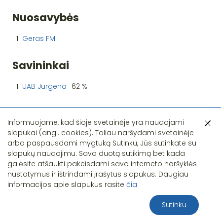
Nuosavybės
1.
Geras FM
Savininkai
1.
UAB Jurgena
62 %
Informuojame, kad šioje svetainėje yra naudojami
slapukai (angl. cookies). Toliau naršydami svetainėje
arba paspausdami mygtuką Sutinku, Jūs sutinkate su
slapukų naudojimu. Savo duotą sutikimą bet kada
Pastebėjote klaidą?
galėsite atšaukti pakeisdami savo interneto naršyklės
nustatymus ir ištrindami įrašytus slapukus. Daugiau
informacijos apie slapukus rasite
čia
Sutinku
2026 S.T.I.R.NA