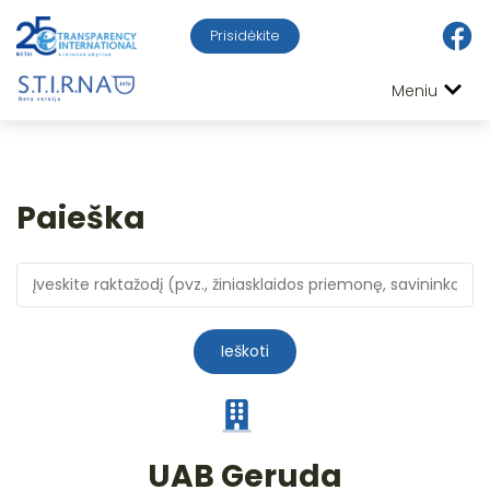
Prisidėkite
Meniu
Paieška
Ieškoti
UAB Geruda