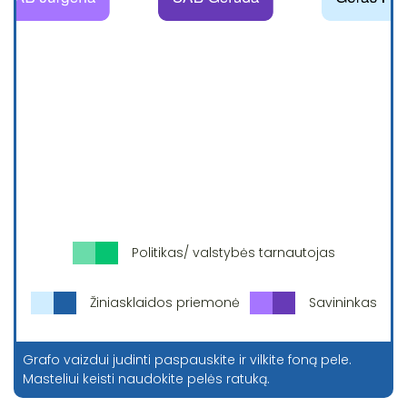
Politikas/ valstybės tarnautojas
Žiniasklaidos priemonė
Savininkas
Grafo vaizdui judinti paspauskite ir vilkite foną pele.
Masteliui keisti naudokite pelės ratuką.