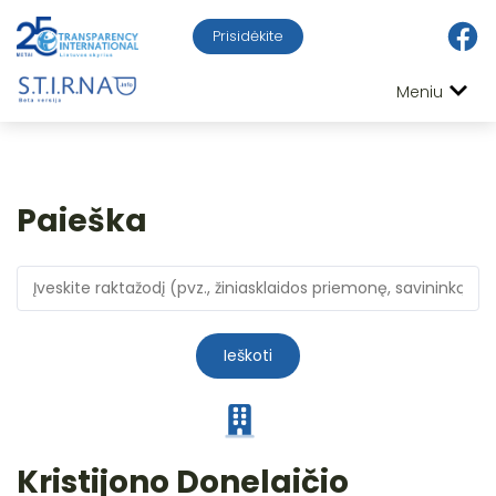
Prisidėkite
Meniu
Paieška
Ieškoti
Kristijono Donelaičio