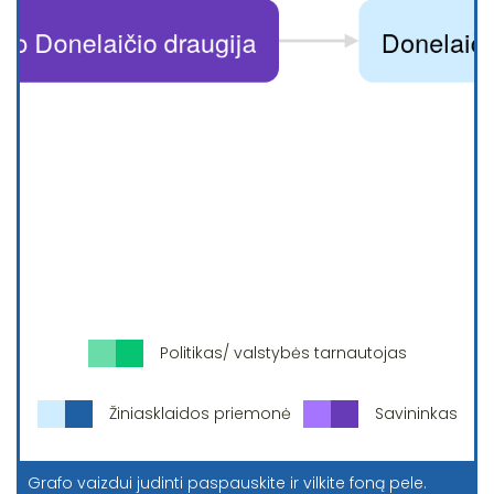
Politikas/ valstybės tarnautojas
Žiniasklaidos priemonė
Savininkas
Grafo vaizdui judinti paspauskite ir vilkite foną pele.