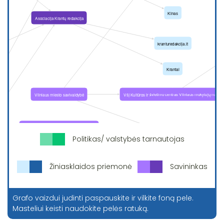
Politikas/ valstybės tarnautojas
Žiniasklaidos priemonė
Savininkas
Grafo vaizdui judinti paspauskite ir vilkite foną pele.
Masteliui keisti naudokite pelės ratuką.