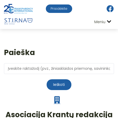
Prisidėkite
Meniu
Paieška
Ieškoti
Asociacija Krantų redakcija