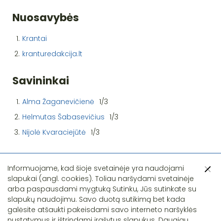
Nuosavybės
1.
Krantai
2.
kranturedakcija.lt
Savininkai
1.
Alma Žaganevičienė
1/3
2.
Helmutas Šabasevičius
1/3
3.
Nijolė Kvaraciejūtė
1/3
Informuojame, kad šioje svetainėje yra naudojami
slapukai (angl. cookies). Toliau naršydami svetainėje
arba paspausdami mygtuką Sutinku, Jūs sutinkate su
slapukų naudojimu. Savo duotą sutikimą bet kada
Pastebėjote klaidą?
galėsite atšaukti pakeisdami savo interneto naršyklės
nustatymus ir ištrindami įrašytus slapukus. Daugiau