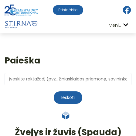
Prisidėkite
Meniu
Paieška
Ieškoti
Žvejys ir žuvis (Spauda)