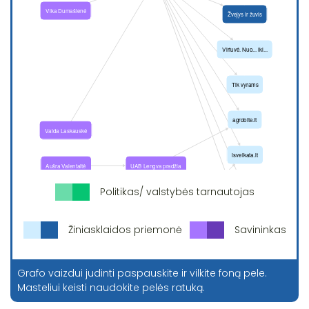
Politikas/ valstybės tarnautojas
Žiniasklaidos priemonė
Savininkas
Grafo vaizdui judinti paspauskite ir vilkite foną pele.
Masteliui keisti naudokite pelės ratuką.