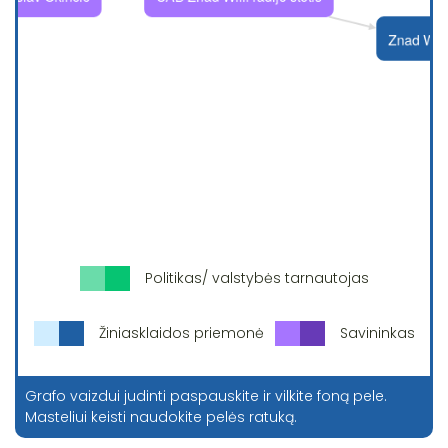
Politikas/ valstybės tarnautojas
Žiniasklaidos priemonė
Savininkas
Grafo vaizdui judinti paspauskite ir vilkite foną pele.
Masteliui keisti naudokite pelės ratuką.