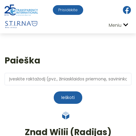
Prisidėkite
Meniu
Paieška
Ieškoti
Znad Wilii (Radijas)