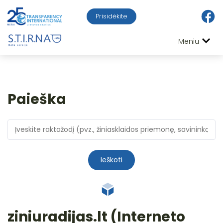
Prisidėkite
Meniu
Paieška
Ieškoti
ziniuradijas.lt (Interneto