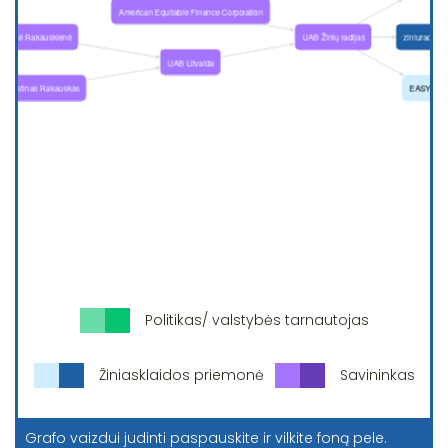
Politikas/ valstybės tarnautojas
Žiniasklaidos priemonė
Savininkas
Grafo vaizdui judinti paspauskite ir vilkite foną pele.