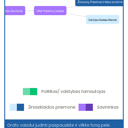
Politikas/ valstybės tarnautojas
Žiniasklaidos priemonė
Savininkas
Grafo vaizdui judinti paspauskite ir vilkite foną pele.