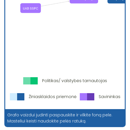
Politikas/ valstybės tarnautojas
Žiniasklaidos priemonė
Savininkas
Grafo vaizdui judinti paspauskite ir vilkite foną pele.
Masteliui keisti naudokite pelės ratuką.