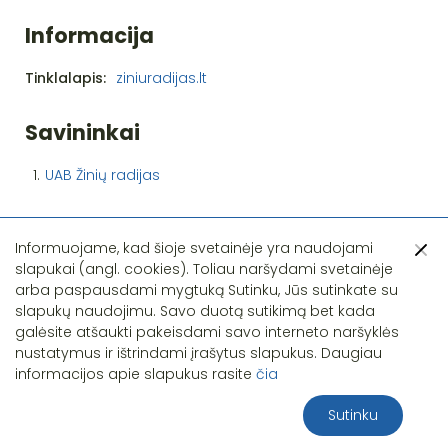
Informacija
Tinklalapis:
ziniuradijas.lt
Savininkai
1.
UAB Žinių radijas
Informuojame, kad šioje svetainėje yra naudojami
slapukai (angl. cookies). Toliau naršydami svetainėje
arba paspausdami mygtuką Sutinku, Jūs sutinkate su
slapukų naudojimu. Savo duotą sutikimą bet kada
Pastebėjote klaidą?
galėsite atšaukti pakeisdami savo interneto naršyklės
nustatymus ir ištrindami įrašytus slapukus. Daugiau
informacijos apie slapukus rasite
čia
Sutinku
2026 S.T.I.R.NA