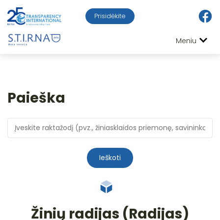
Prisidėkite
Meniu
Paieška
Ieškoti
Žinių radijas (Radijas)