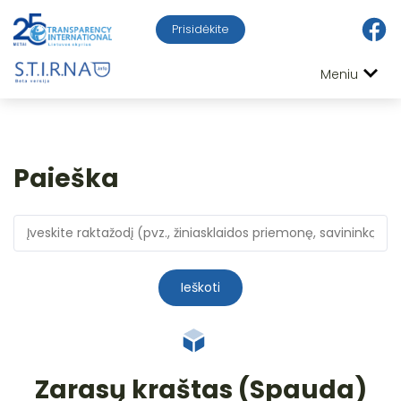
Prisidėkite
Meniu
Paieška
Ieškoti
Zarasų kraštas (Spauda)