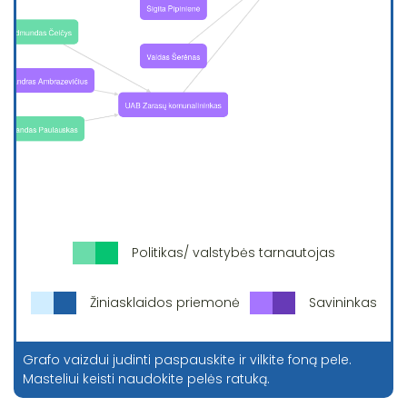
Politikas/ valstybės tarnautojas
Žiniasklaidos priemonė
Savininkas
Grafo vaizdui judinti paspauskite ir vilkite foną pele.
Masteliui keisti naudokite pelės ratuką.