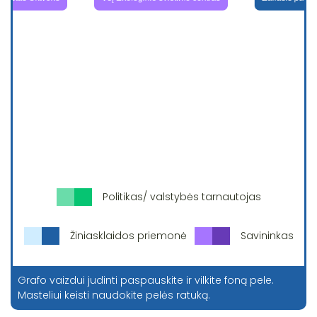
Politikas/ valstybės tarnautojas
Žiniasklaidos priemonė
Savininkas
Grafo vaizdui judinti paspauskite ir vilkite foną pele.
Masteliui keisti naudokite pelės ratuką.