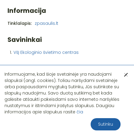
Informacija
Tinklalapis:
zpasaulis.lt
Savininkai
1.
VšĮ Ekologinio švietimo centras
Informuojame, kad šioje svetainėje yra naudojami
slapukai (angl. cookies). Toliau naršydami svetainėje
arba paspausdami mygtuką Sutinku, Jūs sutinkate su
slapukų naudojimu. Savo duotą sutikimą bet kada
Pastebėjote klaidą?
galėsite atšaukti pakeisdami savo interneto naršyklės
nustatymus ir ištrindami įrašytus slapukus. Daugiau
informacijos apie slapukus rasite
čia
Sutinku
2026 S.T.I.R.NA