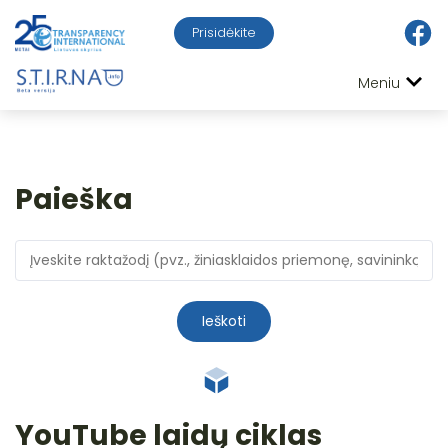
Prisidėkite
Meniu
Paieška
Ieškoti
YouTube laidų ciklas