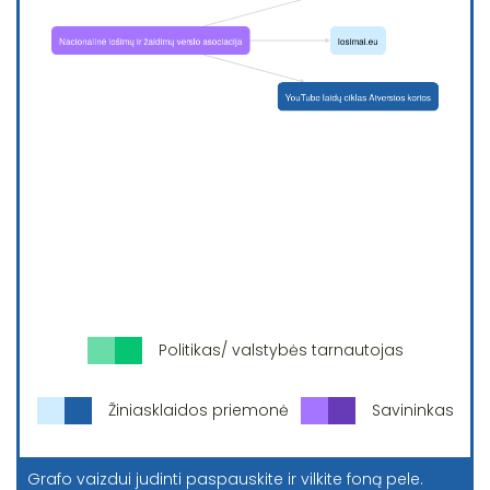
Politikas/ valstybės tarnautojas
Žiniasklaidos priemonė
Savininkas
Grafo vaizdui judinti paspauskite ir vilkite foną pele.