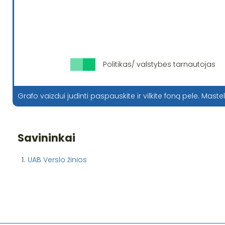
Politikas/ valstybės tarnautojas
Grafo vaizdui judinti paspauskite ir vilkite foną pele. Mastel
Savininkai
1.
UAB Verslo žinios