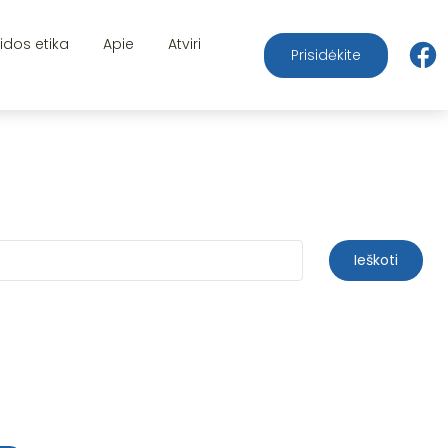
aidos etika
Apie
Atviri
Prisidėkite
Ieškoti