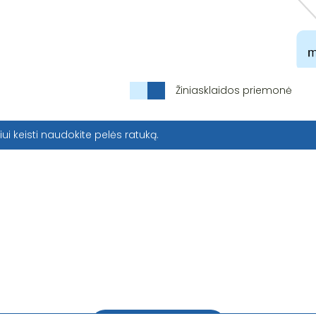
Žiniasklaidos priemonė
iui keisti naudokite pelės ratuką.