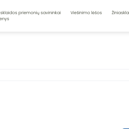
asklaidos priemonių savininkai
Viešinimo lėšos
Žiniaskl
enys