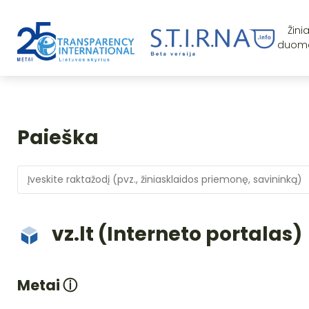
Žini
duom
Paieška
vz.lt (Interneto portalas)
Metai
ⓘ