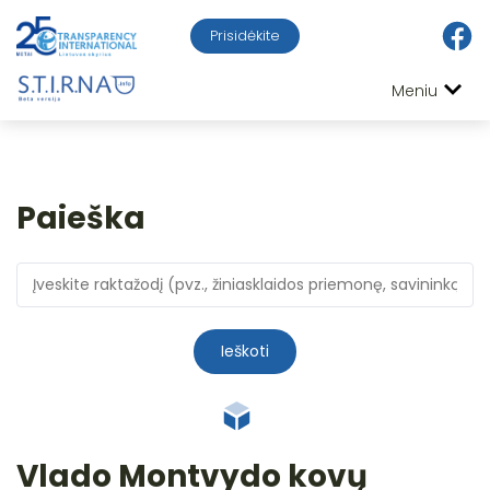
Prisidėkite
Meniu
Paieška
Ieškoti
Vlado Montvydo kovų