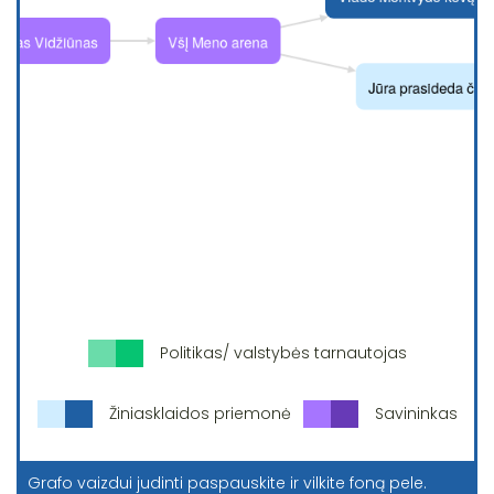
Politikas/ valstybės tarnautojas
Žiniasklaidos priemonė
Savininkas
Grafo vaizdui judinti paspauskite ir vilkite foną pele.