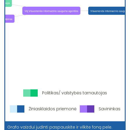
Politikas/ valstybės tarnautojas
Žiniasklaidos priemonė
Savininkas
Grafo vaizdui judinti paspauskite ir vilkite foną pele.