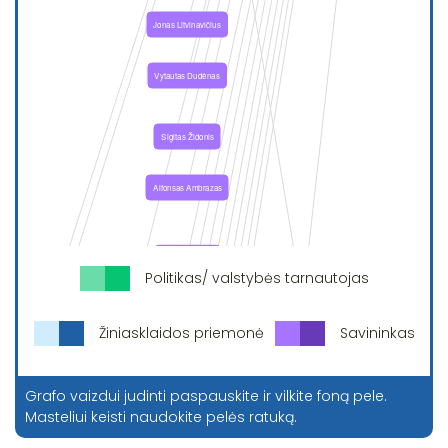
Politikas/ valstybės tarnautojas
Žiniasklaidos priemonė
Savininkas
Grafo vaizdui judinti paspauskite ir vilkite foną pele.
Masteliui keisti naudokite pelės ratuką.