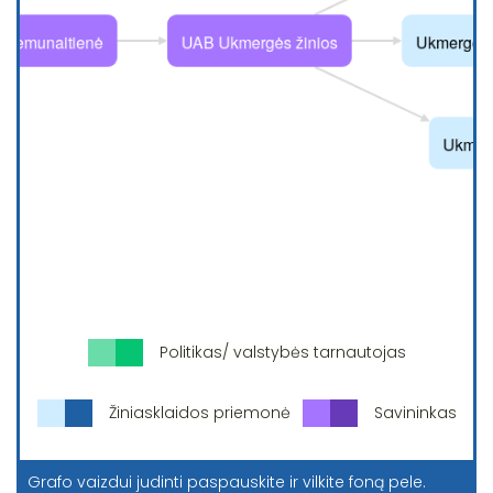
Politikas/ valstybės tarnautojas
Žiniasklaidos priemonė
Savininkas
Grafo vaizdui judinti paspauskite ir vilkite foną pele.