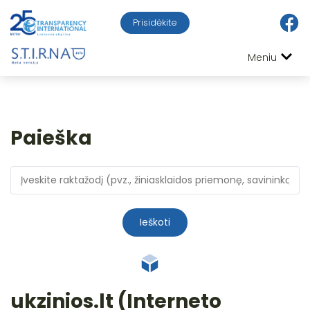
Prisidėkite
Meniu
Paieška
Ieškoti
ukzinios.lt (Interneto