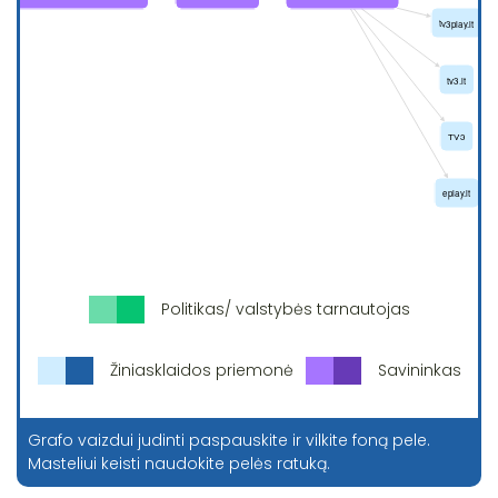
Politikas/ valstybės tarnautojas
Žiniasklaidos priemonė
Savininkas
Grafo vaizdui judinti paspauskite ir vilkite foną pele.
Masteliui keisti naudokite pelės ratuką.