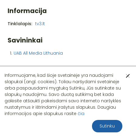
Informacija
Tinklalapis:
tv3.lt
Savininkai
1.
UAB All Media Lithuania
Informuojame, kad šioje svetainėje yra naudojami
slapukai (angl. cookies). Toliau naršydami svetainėje
arba paspausdami mygtuką Sutinku, Jūs sutinkate su
slapukų naudojimu. Savo duotą sutikimą bet kada
Pastebėjote klaidą?
galėsite atšaukti pakeisdami savo interneto naršyklės
nustatymus ir ištrindami įrašytus slapukus. Daugiau
informacijos apie slapukus rasite
čia
Sutinku
2026 S.T.I.R.NA