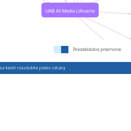
Žiniasklaidos priemonė
iui keisti naudokite pelės ratuką.