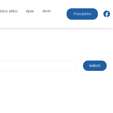
aidos etika
Apie
Atviri
Prisidėkite
Ieškoti