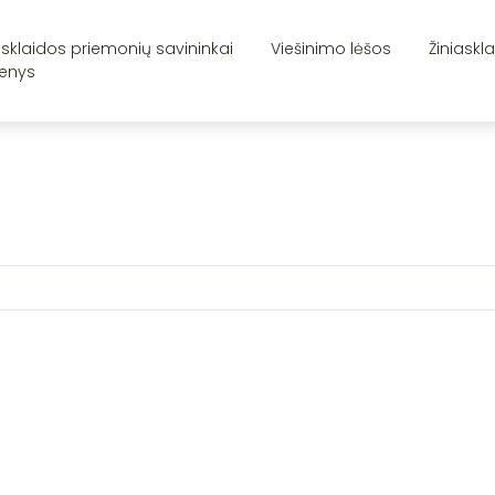
asklaidos priemonių savininkai
Viešinimo lėšos
Žiniaskl
enys