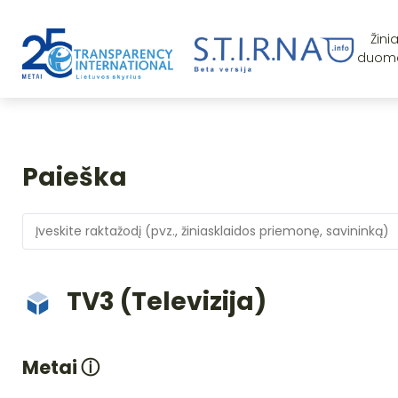
Žini
duom
Paieška
TV3 (Televizija)
Metai
ⓘ