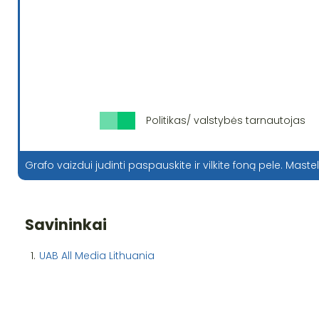
Politikas/ valstybės tarnautojas
Grafo vaizdui judinti paspauskite ir vilkite foną pele. Mastel
Savininkai
1.
UAB All Media Lithuania