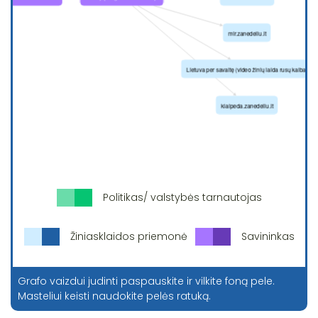
Politikas/ valstybės tarnautojas
Žiniasklaidos priemonė
Savininkas
Grafo vaizdui judinti paspauskite ir vilkite foną pele.
Masteliui keisti naudokite pelės ratuką.