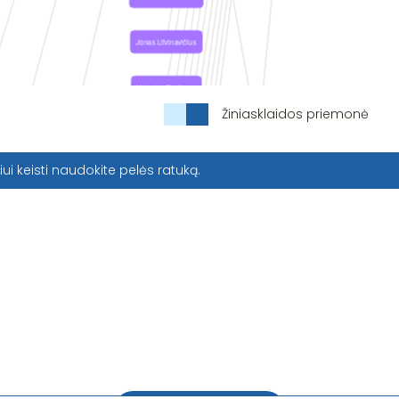
Žiniasklaidos priemonė
iui keisti naudokite pelės ratuką.