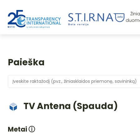
Žini
duom
Paieška
TV Antena (Spauda)
Metai
ⓘ