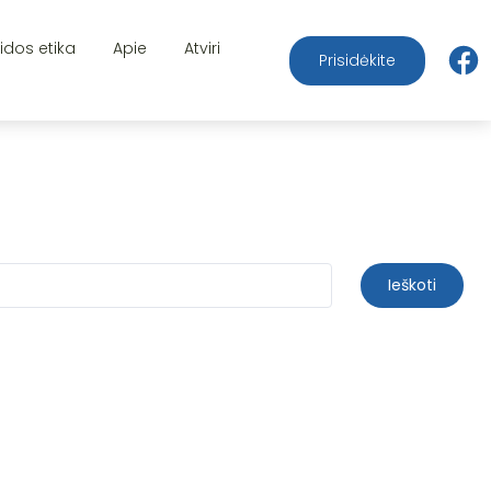
aidos etika
Apie
Atviri
Prisidėkite
Ieškoti