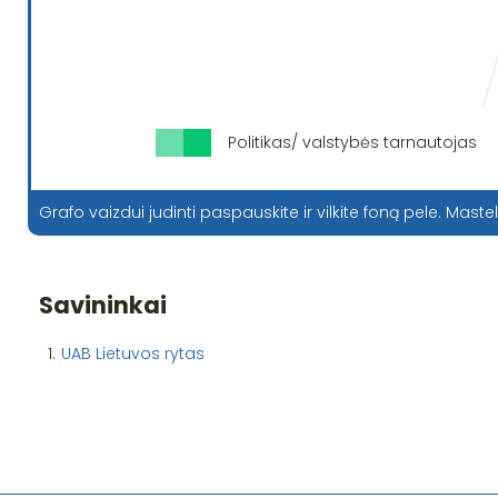
Politikas/ valstybės tarnautojas
Grafo vaizdui judinti paspauskite ir vilkite foną pele. Mastel
Savininkai
1.
UAB Lietuvos rytas