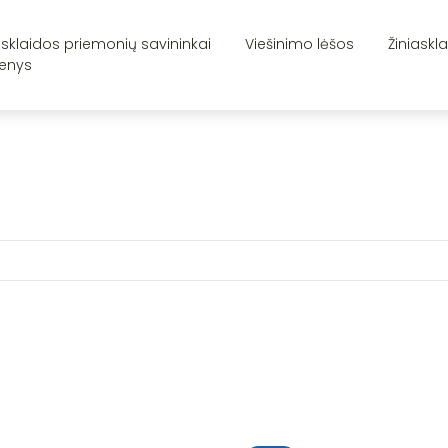
asklaidos priemonių savininkai
Viešinimo lėšos
Žiniaskl
enys