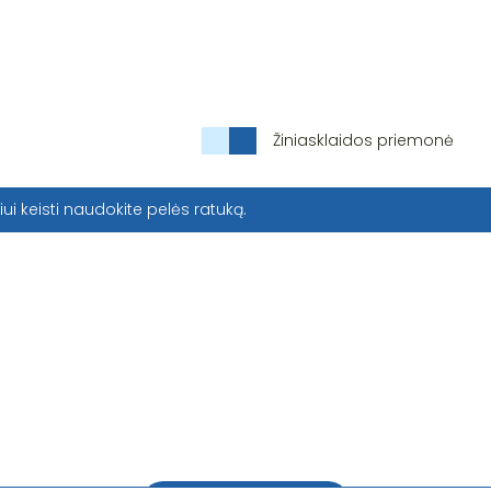
Žiniasklaidos priemonė
iui keisti naudokite pelės ratuką.