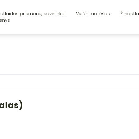
asklaidos priemonių savininkai
Viešinimo lėšos
Žiniaskl
enys
talas)