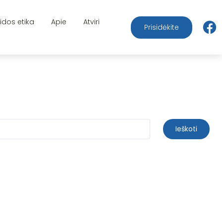
aidos etika
Apie
Atviri
Prisidėkite
Ieškoti