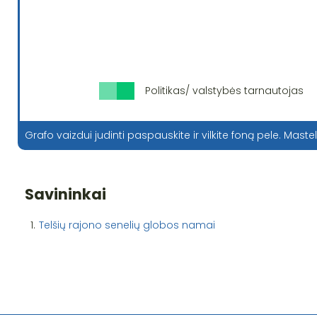
Politikas/ valstybės tarnautojas
Grafo vaizdui judinti paspauskite ir vilkite foną pele. Mastel
Savininkai
1.
Telšių rajono senelių globos namai