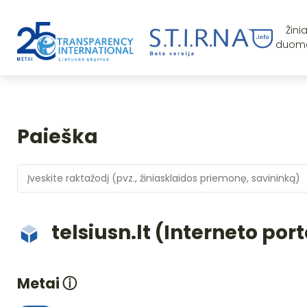
Žini
duom
Paieška
telsiusn.lt (Interneto por
Metai
ⓘ