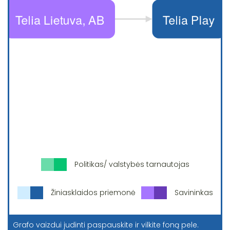
Politikas/ valstybės tarnautojas
Žiniasklaidos priemonė
Savininkas
Grafo vaizdui judinti paspauskite ir vilkite foną pele.