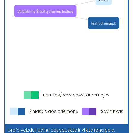
Politikas/ valstybės tarnautojas
Žiniasklaidos priemonė
Savininkas
Grafo vaizdui judinti paspauskite ir vilkite foną pele.