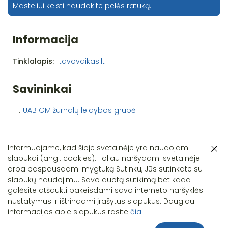
Masteliui keisti naudokite pelės ratuką.
Informacija
Tinklalapis:
tavovaikas.lt
Savininkai
1.
UAB GM žurnalų leidybos grupė
Informuojame, kad šioje svetainėje yra naudojami
slapukai (angl. cookies). Toliau naršydami svetainėje
arba paspausdami mygtuką Sutinku, Jūs sutinkate su
slapukų naudojimu. Savo duotą sutikimą bet kada
Pastebėjote klaidą?
galėsite atšaukti pakeisdami savo interneto naršyklės
nustatymus ir ištrindami įrašytus slapukus. Daugiau
informacijos apie slapukus rasite
čia