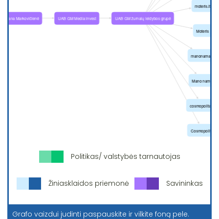
Politikas/ valstybės tarnautojas
Žiniasklaidos priemonė
Savininkas
Grafo vaizdui judinti paspauskite ir vilkite foną pele.