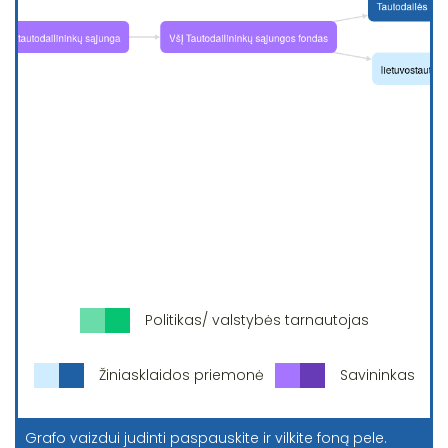
Politikas/ valstybės tarnautojas
Žiniasklaidos priemonė
Savininkas
Grafo vaizdui judinti paspauskite ir vilkite foną pele.