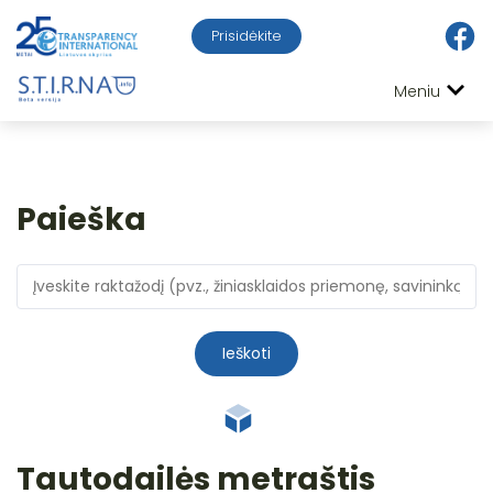
Prisidėkite
Meniu
Paieška
Ieškoti
Tautodailės metraštis