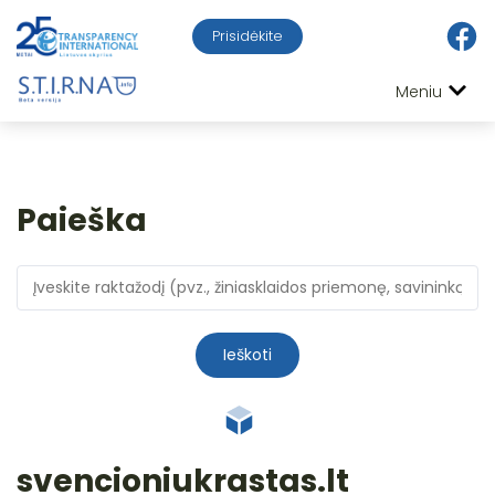
Prisidėkite
Meniu
Paieška
Ieškoti
svencioniukrastas.lt