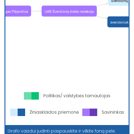
Politikas/ valstybės tarnautojas
Žiniasklaidos priemonė
Savininkas
Grafo vaizdui judinti paspauskite ir vilkite foną pele.