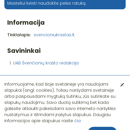
Masteliui keisti naudokite pelės ratuką.
Informacija
Tinklalapis:
svencioniukrastas.lt
Savininkai
1.
UAB Švenčionių krašto redakcija
Informuojame, kad šioje svetainėje yra naudojami
slapukai (angl. cookies). Toliau naršydami svetainėje
arba paspausdami mygtuką Sutinku, Jūs sutinkate su
slapukų naudojimu. Savo duotą sutikimą bet kada
Pastebėjote klaidą?
galėsite atšaukti pakeisdami savo interneto naršyklės
nustatymus ir ištrindami įrašytus slapukus. Daugiau
informacijos apie slapukus rasite
čia