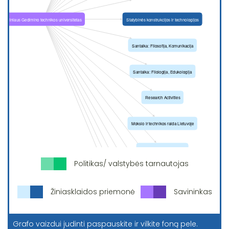
Politikas/ valstybės tarnautojas
Žiniasklaidos priemonė
Savininkas
Grafo vaizdui judinti paspauskite ir vilkite foną pele.