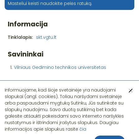
Masteliui keisti naudokite pelės ratuką.
Informacija
Tinklalapis:
skt.vgtu.lt
Savininkai
1.
Vilniaus Gedimino technikos universitetas
Informuojame, kad šioje svetainėje yra naudojami
slapukai (angl. cookies). Toliau naršydami svetainėje
arba paspausdami mygtuką Sutinku, Jūs sutinkate su
slapukų naudojimu. Savo duotą sutikimą bet kada
Pastebėjote klaidą?
galėsite atšaukti pakeisdami savo interneto naršyklės
nustatymus ir ištrindami įrašytus slapukus. Daugiau
informacijos apie slapukus rasite
čia