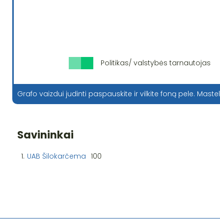
Politikas/ valstybės tarnautojas
Grafo vaizdui judinti paspauskite ir vilkite foną pele. Mastel
Savininkai
1.
UAB Šilokarčema
100