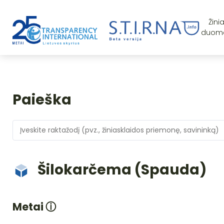
Žini
duom
Paieška
Šilokarčema (Spauda)
Metai
ⓘ