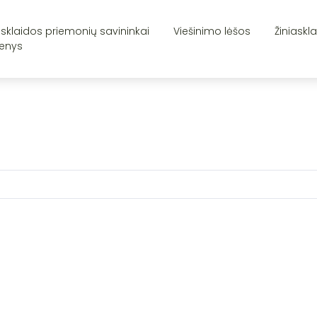
asklaidos priemonių savininkai
Viešinimo lėšos
Žiniaskl
enys