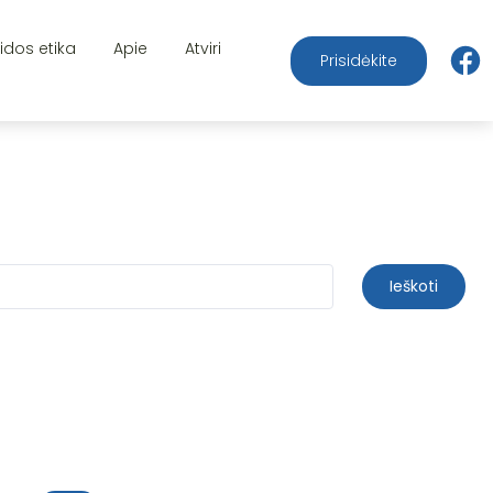
aidos etika
Apie
Atviri
Prisidėkite
Ieškoti