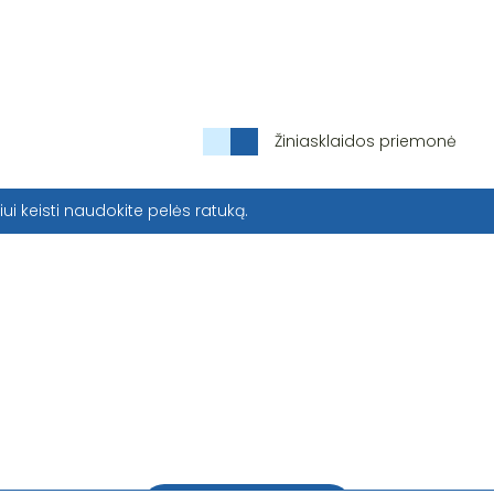
Žiniasklaidos priemonė
iui keisti naudokite pelės ratuką.