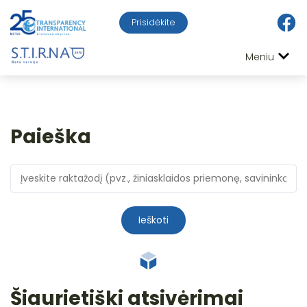
Prisidėkite
Meniu
Paieška
Ieškoti
Šiaurietiški atsivėrimai