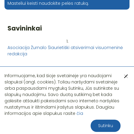
Masteliui keisti naudokite pelės ratuką.
Savininkai
1.
Asociacija Žurnalo Šiaurietiški atsivėrimai visuomeninė
redakcija
Informuojame, kad šioje svetainėje yra naudojami
slapukai (angl. cookies). Toliau naršydami svetainėje
arba paspausdami mygtuką Sutinku, Jūs sutinkate su
slapukų naudojimu. Savo duotą sutikimą bet kada
Pastebėjote klaidą?
galėsite atšaukti pakeisdami savo interneto naršyklės
nustatymus ir ištrindami įrašytus slapukus. Daugiau
informacijos apie slapukus rasite
čia
Sutinku
2026 S.T.I.R.NA