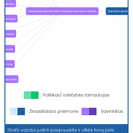
Politikas/ valstybės tarnautojas
Žiniasklaidos priemonė
Savininkas
Grafo vaizdui judinti paspauskite ir vilkite foną pele.