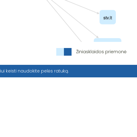
Žiniasklaidos priemonė
iui keisti naudokite pelės ratuką.