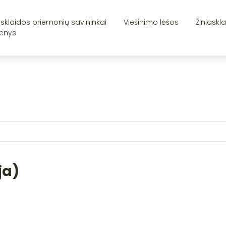
asklaidos priemonių savininkai
Viešinimo lėšos
Žiniaskl
enys
ja)