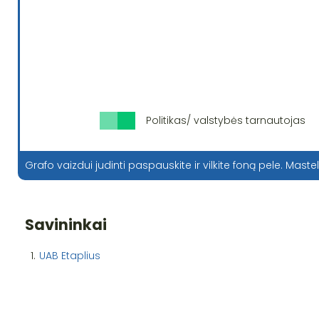
Politikas/ valstybės tarnautojas
Grafo vaizdui judinti paspauskite ir vilkite foną pele. Mastel
Savininkai
1.
UAB Etaplius