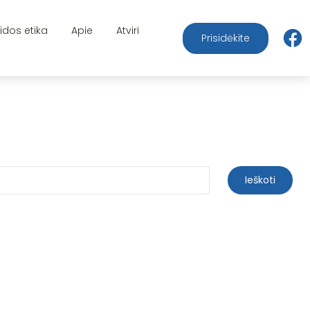
aidos etika
Apie
Atviri
Prisidėkite
Ieškoti