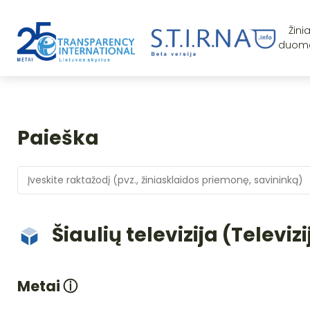
Žini
duom
Paieška
Šiaulių televizija (Televizi
Metai
ⓘ