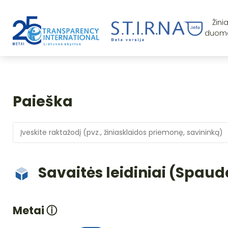
Žini
duom
Paieška
Savaitės leidiniai (Spaud
Metai
ⓘ