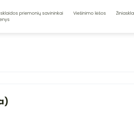
asklaidos priemonių savininkai
Viešinimo lėšos
Žiniaskl
enys
a)