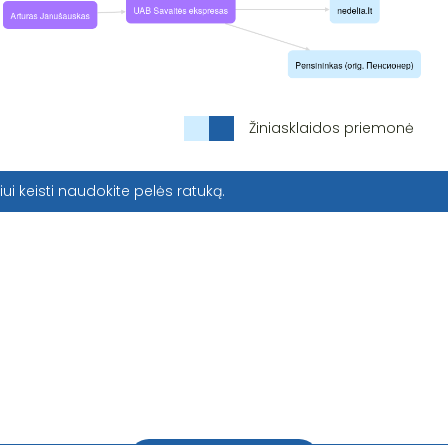
Žiniasklaidos priemonė
iui keisti naudokite pelės ratuką.