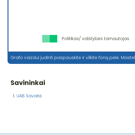
Politikas/ valstybės tarnautojas
Grafo vaizdui judinti paspauskite ir vilkite foną pele. Mastel
Savininkai
1.
UAB Savaitė