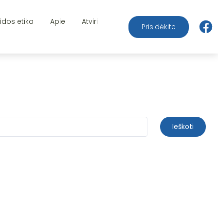
aidos etika
Apie
Atviri
Prisidėkite
Ieškoti