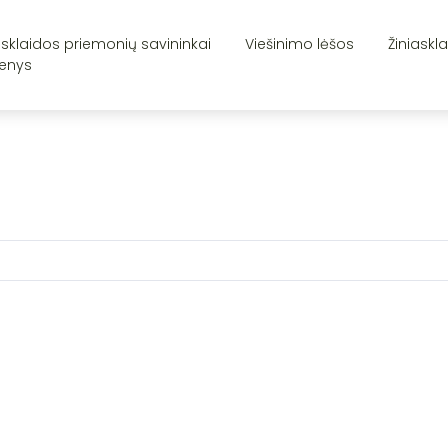
asklaidos priemonių savininkai
Viešinimo lėšos
Žiniaskl
enys