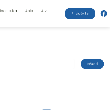
aidos etika
Apie
Atviri
Prisidėkite
Ieškoti