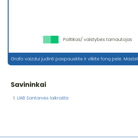
Politikas/ valstybės tarnautojas
Grafo vaizdui judinti paspauskite ir vilkite foną pele. Mastel
Savininkai
1.
UAB Santarvės laikraštis