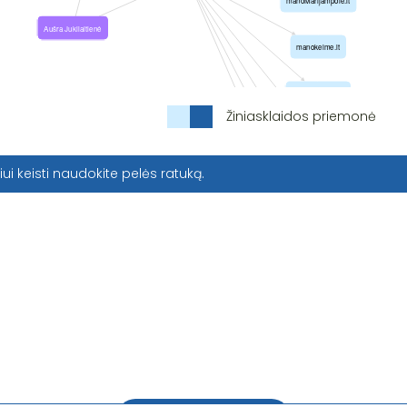
Žiniasklaidos priemonė
iui keisti naudokite pelės ratuką.