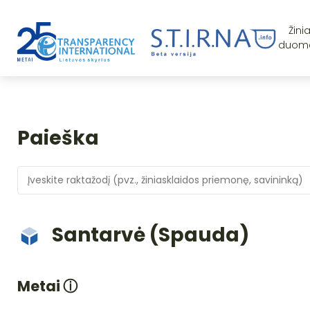
Žini
duom
Paieška
Santarvė (Spauda)
Metai
ⓘ